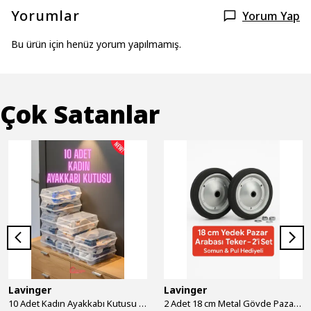
Yorumlar
Yorum Yap
Bu ürün için henüz yorum yapılmamış.
Çok Satanlar
Lavinger
Lavinger
10 Adet Kadın Ayakkabı Kutusu - Şeffaf Ayakkabı Düzenleyici Saklama Kutusu Organizer Seyahat Kutusu
2 Adet 18 cm Metal Gövde Pazar Arabası Tekerleği Süper Sağlam Araba Tekeri Somun&Pul Hediyeli