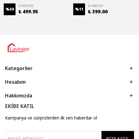
₺ 999.00
₺ 449.00
%
50
%
11
₺ 499.95
₺ 399.00
Kategoriler
Hesabım
Hakkımızda
EKİBE KATIL
Kampanya ve sürprizlerden ilk sen haberdar ol
BİZE KATIL