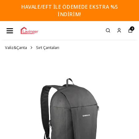
HAVALE/EFT İLE ÖDEMEDE EKSTRA %5
İNDİRİM!
0
Valiz&Çanta
Sırt Çantaları