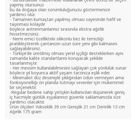
yapmış olursunuz
bu da doğaya olan sorumluluğunuzu göstermenize
yardımcı olur.
- Tamamen kumaştan yapılmış olması sayesinde hafif ve
taşınması kolaydır
böylece antrenmanlarınız sırasında ekstra ağırlık
hissetmezsiniz.
- Nemi emici özellikteki silikonlu bez ile temizliği
pratikleştirerek çantanızın uzun süre yeni gibi kalmasını
sağlayabilirsiniz.
- Türkiye'de üretilmiş olması yerel işçiliği desteklerken aynı
zamanda kalite standartlarını koruyacak şekilde
tasarlanmıştır.
- Her mevsim kullanılabilmesini sağlayan çok yönlülük sunar
böylece yıl boyunca aktif yaşam tarzınıza eşlik eder.
- Minimalist düz deseniyle şıklığından ödün vermeyen ama
fonksiyonelliği ön planda tutmayı sevenler için mükemmel
bir seçenektir.
-Regular bedene sahip yetişkin kullanıcıları düşünerek geniş
iç hacmiyle günlük eşyalarınızı güvenle saklamanızda size
yardımcı olacaktır.
Ürün ölçüleri Yükseklik 39 cm Genişlik 21 cm Derinlik 13 cm
Ağırlık 175 gram