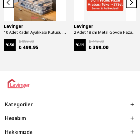
Lavinger
Lavinger
10 Adet Kadın Ayakkabı Kutusu - Şeffaf Ayakkabı Düzenleyici Saklama Kutusu Organizer Seyahat Kutusu
2 Adet 18 cm Metal Gövde Pazar Arabası Tekerleği Süper Sağlam Araba Tekeri Somun&Pul Hediyeli
₺ 999.00
₺ 449.00
%
50
%
11
₺ 499.95
₺ 399.00
Kategoriler
Hesabım
Hakkımızda