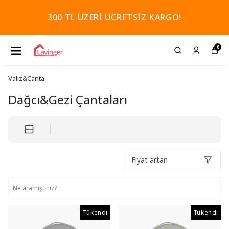
HAVALE/EFT İLE ÖDEMEDE 
 KARGO!
İNDİRİM!
0
Valiz&Çanta
Dağcı&Gezi Çantaları
Fiyat artan
Tükendi
Tükendi