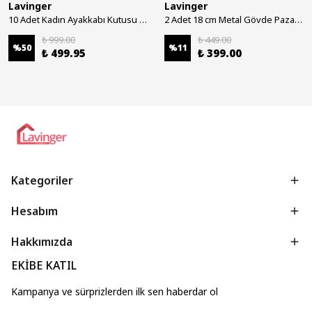
Lavinger
Lavinger
10 Adet Kadın Ayakkabı Kutusu - Şeffaf Ayakkabı Düzenleyici Saklama Kutusu Organizer Seyahat Kutusu
2 Adet 18 cm Metal Gövde Pazar Arabası Tekerleği Süper Sağlam Araba Tekeri Somun&Pul Hediyeli
₺ 999.00
₺ 449.00
%
50
%
11
₺ 499.95
₺ 399.00
Kategoriler
Hesabım
Hakkımızda
EKİBE KATIL
Kampanya ve sürprizlerden ilk sen haberdar ol