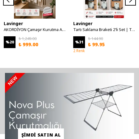
Lavinger
Lavinger
AKORDİYON Çamaşır Kurutma Askısı Alüminyum Katlanır 6 Borulu Duvara Monte Balkon Banyo Askılık Duvar Tipi Yer Tasarruflu Çamaşırlık 80 CM Beyaz
Tartı Saklama Braketi 2'li Set | Tartı Düzenleyici Duvar ve Dolap İçi Askısı Çok Amaçlı Yerden Tasarruf Sağlayan Plastik Tutucu Delmeden Montaj Baskül Düzenleyici YAPIŞKANLI - Gri
₺ 1,249.00
₺ 144.90
%
20
%
31
₺ 999.00
₺ 99.95
2 Renk
ŞİMDİ SATIN AL