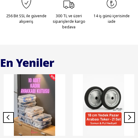
256 Bit SSL ile güvende
300 TL ve üzeri
14 iş günü içerisinde
alışveriş
siparişlerde kargo
iade
bedava
En Yeniler