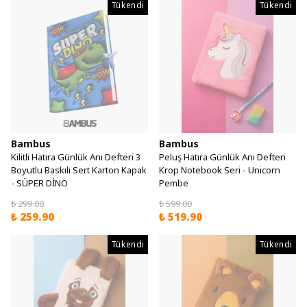
Tükendi
Tükendi
Bambus
Bambus
Kilitli Hatıra Günlük Anı Defteri 3
Peluş Hatıra Günlük Anı Defteri
Boyutlu Baskılı Sert Karton Kapak
Krop Notebook Seri - Unicorn
- SÜPER DİNO
Pembe
₺ 299.00
₺ 599.00
₺ 259.90
₺ 519.90
Tükendi
Tükendi