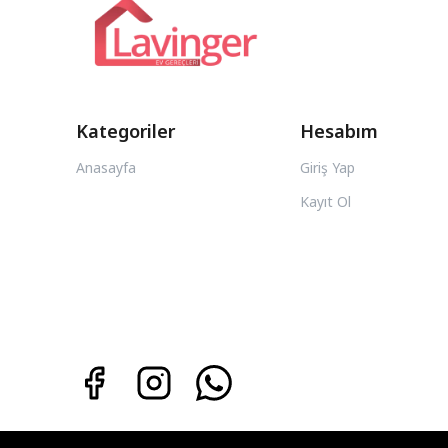
Kategoriler
Hesabım
Anasayfa
Giriş Yap
Kayıt Ol