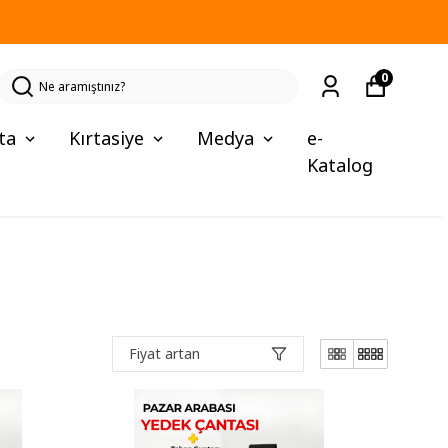
0
ta
Kırtasiye
Medya
e-
Katalog
Fiyat artan