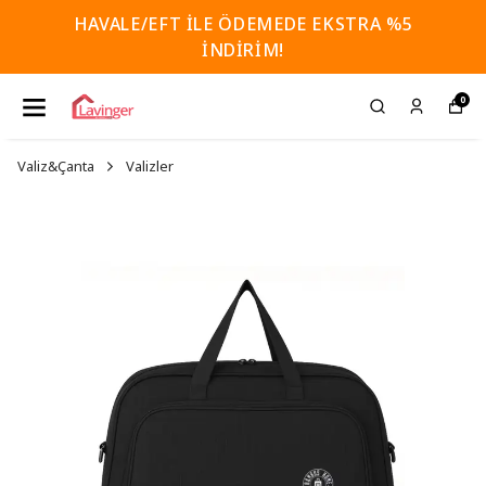
HAVALE/EFT İLE ÖDEMEDE EKSTRA %5
İNDİRİM!
0
Valiz&Çanta
Valizler