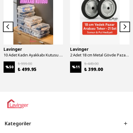
Lavinger
Lavinger
10 Adet Kadın Ayakkabı Kutusu - Şeffaf Ayakkabı Düzenleyici Saklama Kutusu Organizer Seyahat Kutusu
2 Adet 18 cm Metal Gövde Pazar Arabası Tekerleği Süper Sağlam Araba Tekeri Somun&Pul Hediyeli
₺ 999.00
₺ 449.00
%
50
%
11
₺ 499.95
₺ 399.00
Kategoriler