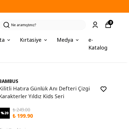
0
ta
Kırtasiye
Medya
e-
Katalog
BAMBUS
Kilitli Hatıra Günlük Anı Defteri Çizgi
Karakterler Yıldız Kids Seri
₺ 249.00
%
20
₺ 199.90