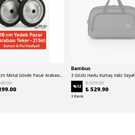
Bambus
2 Adet 18 cm Metal Gövde Pazar Arabası Tekerleği Süper Sağlam Araba Tekeri Somun&Pul Hediyeli
449.00
₺ 599.00
%
12
399.00
₺ 529.90
3 Renk