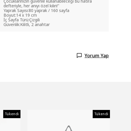
Çocuklarınızın güvenle kullanabileceği bu hatıra
defteriyle, her anıyı özel kılın!"
Yaprak Sayısı:80 yaprak / 160 sayfa
Boyut:14 x 19 cm
İç Sayfa Türü:Çizgili
Güvenlik:Kilitli, 2 anahtar
Yorum Yap
Tükendi
Tükendi