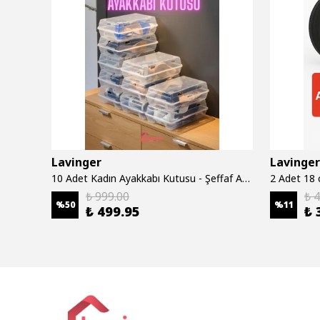
Lavinger
Lavinger
AKORDİYON Çamaşır Kurutma Askısı Alüminyum Katlanır 6 Borulu Duvara Monte Balkon Banyo Askılık Duvar Tipi Yer Tasarruflu Çamaşırlık 80 CM Beyaz
10 Adet Kadın Ayakkabı Kutusu - Şeffaf Ayakkabı Düzenleyici Saklama Kutusu Organizer Seyahat Kutusu
₺ 999.00
₺ 
%
50
%
11
₺ 499.95
₺ 