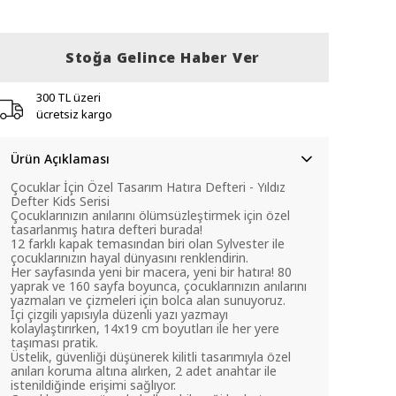
Stoğa Gelince Haber Ver
300 TL üzeri
ücretsiz kargo
Ürün Açıklaması
Çocuklar İçin Özel Tasarım Hatıra Defteri - Yıldız
Defter Kids Serisi
Çocuklarınızın anılarını ölümsüzleştirmek için özel
tasarlanmış hatıra defteri burada!
12 farklı kapak temasından biri olan Sylvester ile
çocuklarınızın hayal dünyasını renklendirin.
Her sayfasında yeni bir macera, yeni bir hatıra! 80
yaprak ve 160 sayfa boyunca, çocuklarınızın anılarını
yazmaları ve çizmeleri için bolca alan sunuyoruz.
İçi çizgili yapısıyla düzenli yazı yazmayı
kolaylaştırırken, 14x19 cm boyutları ile her yere
taşıması pratik.
Üstelik, güvenliği düşünerek kilitli tasarımıyla özel
anıları koruma altına alırken, 2 adet anahtar ile
istenildiğinde erişimi sağlıyor.