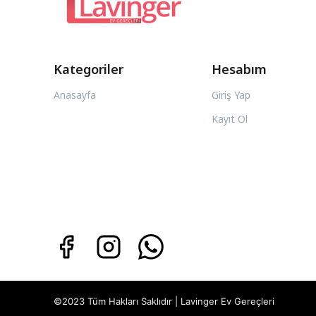
Kategoriler
Hesabım
Anasayfa
Giriş Yap
Kayıt Ol
©2023 Tüm Hakları Saklıdır | Lavinger Ev Gereçleri