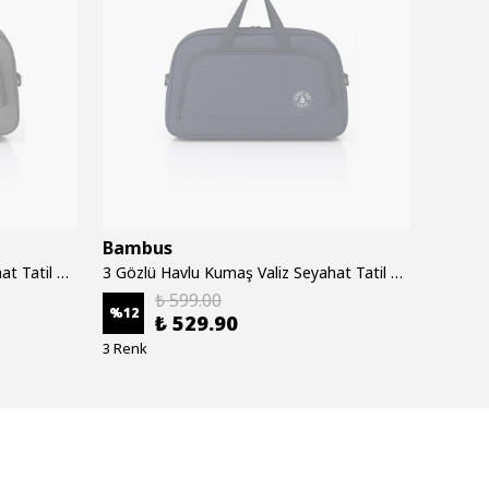
Bambus
Bamb
3 Gözlü Havlu Kumaş Valiz Seyahat Tatil Spor Hastane Çok Gözlü El Ve Omuz Çantası - Gri
3 Gözlü Havlu Kumaş Valiz Seyahat Tatil Spor Hastane Çok Gözlü El Ve Omuz Çantası - Lacivert
₺ 599.00
%
12
%
12
₺ 529.90
3 Renk
3 Renk