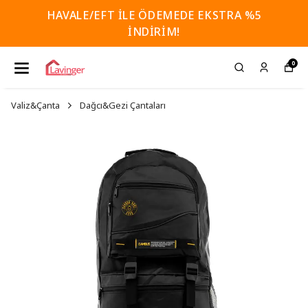
HAVALE/EFT İLE ÖDEMEDE EKSTRA %5
İNDİRİM!
0
Valiz&Çanta
Dağcı&Gezi Çantaları