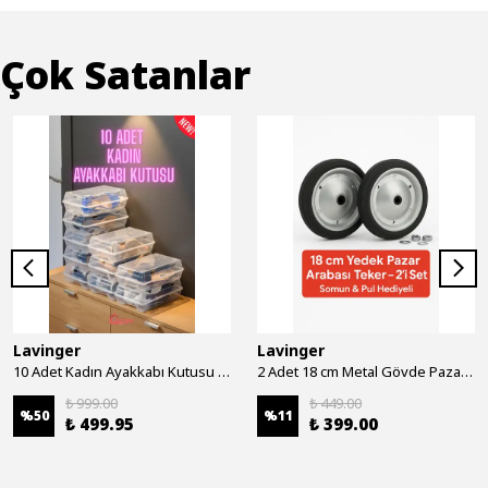
Çok Satanlar
Lavinger
Lavinger
10 Adet Kadın Ayakkabı Kutusu - Şeffaf Ayakkabı Düzenleyici Saklama Kutusu Organizer Seyahat Kutusu
2 Adet 18 cm Metal Gövde Pazar Arabası Tekerleği Süper Sağlam Araba Tekeri Somun&Pul Hediyeli
₺ 999.00
₺ 449.00
%
50
%
11
₺ 499.95
₺ 399.00