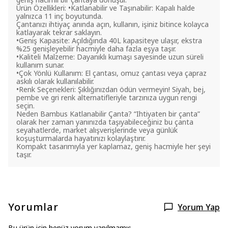
Ürün Özellikleri: •Katlanabilir ve Taşınabilir: Kapalı halde
yalnızca 11 inç boyutunda.
Çantanızı ihtiyaç anında açın, kullanın, işiniz bitince kolayca
katlayarak tekrar saklayın.
•Geniş Kapasite: Açıldığında 40L kapasiteye ulaşır, ekstra
%25 genişleyebilir hacmiyle daha fazla eşya taşır.
•Kaliteli Malzeme: Dayanıklı kumaşı sayesinde uzun süreli
kullanım sunar.
•Çok Yönlü Kullanım: El çantası, omuz çantası veya çapraz
askılı olarak kullanılabilir.
•Renk Seçenekleri: Şıklığınızdan ödün vermeyin! Siyah, bej,
pembe ve gri renk alternatifleriyle tarzınıza uygun rengi
seçin.
Neden Bambus Katlanabilir Çanta? “Ihtiyaten bir çanta”
olarak her zaman yanınızda taşıyabileceğiniz bu çanta
seyahatlerde, market alışverişlerinde veya günlük
koşuşturmalarda hayatınızı kolaylaştırır.
Kompakt tasarımıyla yer kaplamaz, geniş hacmiyle her şeyi
taşır.
Yorumlar
Yorum Yap
Bu ürün için henüz yorum yapılmamış.