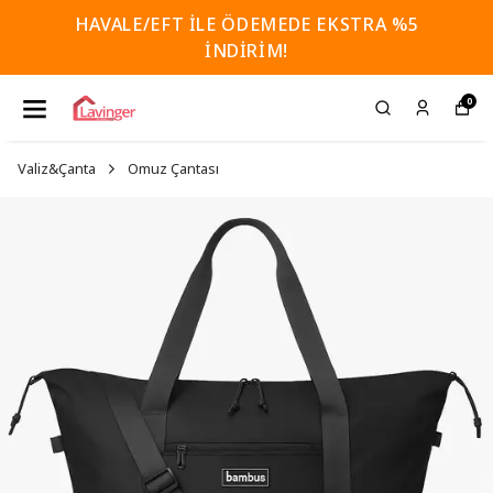
HAVALE/EFT İLE ÖDEMEDE EKSTRA %5
İNDİRİM!
0
Valiz&Çanta
Omuz Çantası