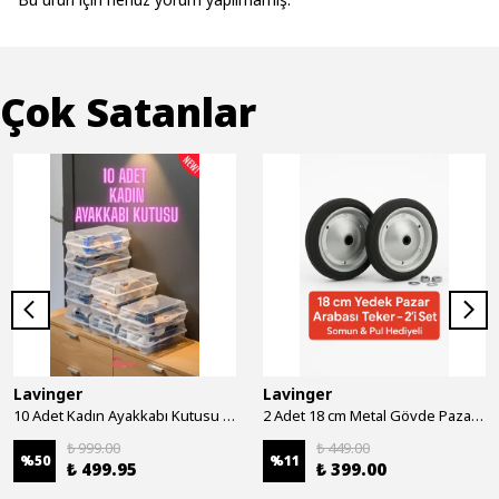
Çok Satanlar
Lavinger
Lavinger
10 Adet Kadın Ayakkabı Kutusu - Şeffaf Ayakkabı Düzenleyici Saklama Kutusu Organizer Seyahat Kutusu
2 Adet 18 cm Metal Gövde Pazar Arabası Tekerleği Süper Sağlam Araba Tekeri Somun&Pul Hediyeli
₺ 999.00
₺ 449.00
%
50
%
11
₺ 499.95
₺ 399.00