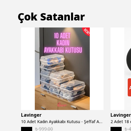
Çok Satanlar
Lavinger
Lavinger
AKORDİYON Çamaşır Kurutma Askısı Alüminyum Katlanır 6 Borulu Duvara Monte Balkon Banyo Askılık Duvar Tipi Yer Tasarruflu Çamaşırlık 80 CM Beyaz
10 Adet Kadın Ayakkabı Kutusu - Şeffaf Ayakkabı Düzenleyici Saklama Kutusu Organizer Seyahat Kutusu
₺ 999.00
₺ 