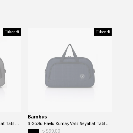
Tükendi
Tükendi
Bambus
Bamb
3 Gözlü Havlu Kumaş Valiz Seyahat Tatil Spor Hastane Çok Gözlü El Ve Omuz Çantası - Gri
3 Gözlü Havlu Kumaş Valiz Seyahat Tatil Spor Hastane Çok Gözlü El Ve Omuz Çantası - Lacivert
₺ 599.00