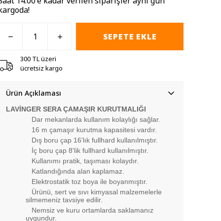
Saat 14.00'e kadar verilen siparişler aynı gün
kargoda!
SEPETE EKLE
300 TL üzeri
ücretsiz kargo
Ürün Açıklaması
LAVİNGER SERA ÇAMAŞIR KURUTMALIĞI
Dar mekanlarda kullanım kolaylığı sağlar.
16 m çamaşır kurutma kapasitesi vardır.
Dış boru çap 16’lık fullhard kullanılmıştır.
İç boru çap 8'lik fullhard kullanılmıştır.
Kullanımı pratik, taşıması kolaydır.
Katlandığında alan kaplamaz.
Elektrostatik toz boya ile boyanmıştır.
Ürünü, sert ve sıvı kimyasal malzemelerle
silmemeniz tavsiye edilir.
Nemsiz ve kuru ortamlarda saklamanız
uygundur.