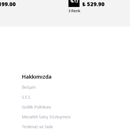
%
12
399.00
₺ 529.90
3 Renk
Hakkımızda
İletişim
S.S.S
Gizlilik Politikası
Mesafeli Satış Sözleşmesi
Teslimat ve İade