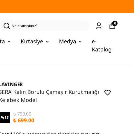
0
ta
Kırtasiye
Medya
e-
Katalog
LAVİNGER
SERA Kalın Borulu Çamaşır Kurutmalığı
Kelebek Model
₺ 799.00
%
13
₺ 699.00