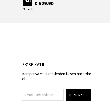
%
12
%
12
₺ 529.90
3 Renk
3 Renk
EKİBE KATIL
Kampanya ve sürprizlerden ilk sen haberdar
ol
BİZE KATIL