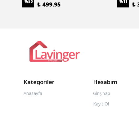
%
50
%
11
₺ 499.95
₺ 
Kategoriler
Hesabım
Anasayfa
Giriş Yap
Kayıt Ol